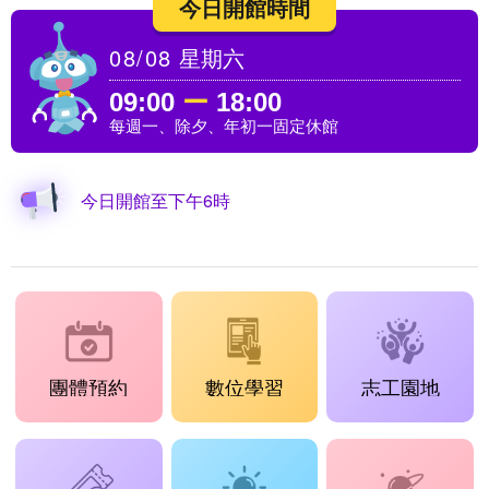
今日開館時間
08/08
星期六
09:00
ー
18:00
每週一、除夕、年初一固定休館
今日開館至下午6時
團體預約
數位學習
志工園地