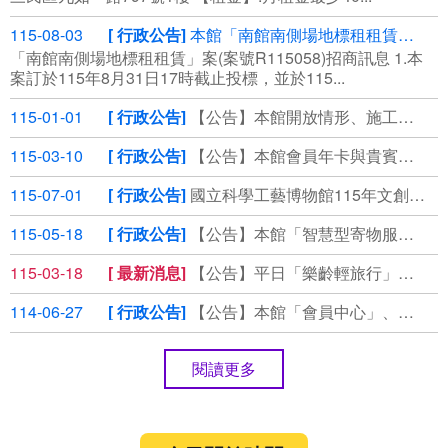
115-08-03
行政公告
本館「南館南側場地標租租賃」案(案號R115058)第3次公告，⾃115年8月3日起公開領標
「南館南側場地標租租賃」案(案號R115058)招商訊息 1.本
案訂於115年8⽉31⽇17時截⽌投標，並於115...
115-01-01
行政公告
【公告】本館開放情形、施工管制通報
115-03-10
行政公告
【公告】本館會員年卡與貴賓券使用期限延長說明
115-07-01
行政公告
國立科學工藝博物館115年文創商品徵選
115-05-18
行政公告
【公告】本館「智慧型寄物服務」說明
115-03-18
最新消息
【公告】平日「樂齡輕旅行」套裝優惠，即刻預約！
114-06-27
行政公告
【公告】本館「會員中心」、「掌握科工」個資保存期限說明
閱讀更多