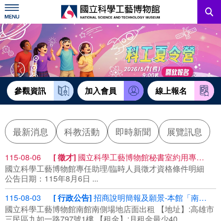
跳
到
主
要
內
訊息公告
容
參觀資訊
教育資源
參觀資訊
加入會員
線上報名
網站服務
最新消息
科教活動
即時新聞
展覽訊息
關於我們
115-08-06
徵才
國立科學工藝博物館秘書室約用專任助理
國立科學工藝博物館專任助理/臨時人員徵才資格條件明細
English
公告日期：115年8月6日 ...
115-08-03
行政公告
招商說明簡報及願景-本館「南館南側場地標租租賃」案(案號R115058)
國立科學工藝博物館南館南側場地店面出租 【地址】:高雄市
三民區九如一路797號1樓 【租金】:月租金最少40...