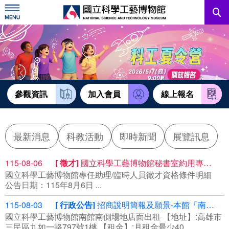
跳
到
主
要
內
訊息公告
容
參觀資訊
教育資源
參觀資訊
加入會員
線上報名
網站服務
最新消息
科教活動
即時新聞
展覽訊息
關於我們
115-08-06
徵才
國立科學工藝博物館秘書室約用專任助理
國立科學工藝博物館專任助理/臨時人員徵才資格條件明細
English
公告日期：115年8月6日 ...
115-08-03
行政公告
招商說明簡報及願景-本館「南館南側場地標租租賃」案(案號R115058)
國立科學工藝博物館南館南側場地店面出租 【地址】:高雄市
三民區九如一路797號1樓 【租金】:月租金最少40...