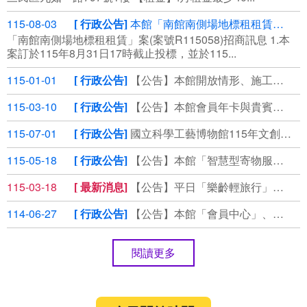
115-08-03
行政公告
本館「南館南側場地標租租賃」案(案號R115058)第3次公告，⾃115年8月3日起公開領標
「南館南側場地標租租賃」案(案號R115058)招商訊息 1.本
案訂於115年8⽉31⽇17時截⽌投標，並於115...
115-01-01
行政公告
【公告】本館開放情形、施工管制通報
115-03-10
行政公告
【公告】本館會員年卡與貴賓券使用期限延長說明
115-07-01
行政公告
國立科學工藝博物館115年文創商品徵選
115-05-18
行政公告
【公告】本館「智慧型寄物服務」說明
115-03-18
最新消息
【公告】平日「樂齡輕旅行」套裝優惠，即刻預約！
114-06-27
行政公告
【公告】本館「會員中心」、「掌握科工」個資保存期限說明
閱讀更多