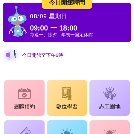
今日開館時間
08/09
星期日
09:00
ー
18:00
每週一、除夕、年初一固定休館
今日開館至下午6時
團體預約
數位學習
志工園地