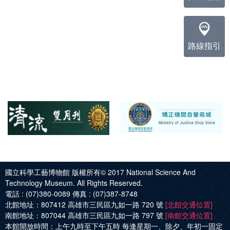
路線指引
國立科學工藝博物館 版權所有© 2017
National Science And
Technology Museum. All Rights Reserved.
電話 :
(07)380-0089
傳真 :
(07)387-8748
北館地址：
807412 高雄市三民區九如一路 720 號
[北館交通位置]
南館地址：
807044 高雄市三民區九如一路 797 號
[南館交通位置]
本館開放時間：
上午九時至下午五時 每逢星期一、除夕、年初一固定