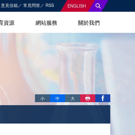
意見信箱
常見問答
RSS
ENGLISH
育資源
網站服務
關於我們
略過字型切換，社群分享工具列
小
中
大