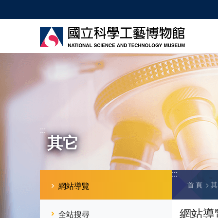
跳
到
主
要
內
容
:::
其它
:::
首頁
網站導覽
網站導
全站搜尋