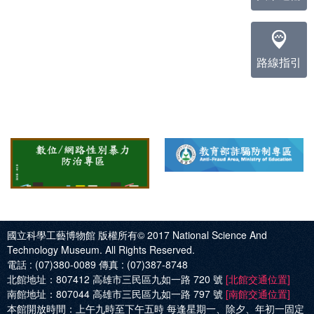
路線指引
國立科學工藝博物館 版權所有© 2017
National Science And
Technology Museum. All Rights Reserved.
電話 :
(07)380-0089
傳真 :
(07)387-8748
北館地址：
807412 高雄市三民區九如一路 720 號
[北館交通位置]
南館地址：
807044 高雄市三民區九如一路 797 號
[南館交通位置]
本館開放時間：
上午九時至下午五時 每逢星期一、除夕、年初一固定