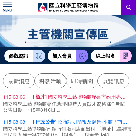
跳
到
主
要
內
訊息公告
容
參觀資訊
教育資源
參觀資訊
加入會員
線上報名
網站服務
最新消息
科教活動
即時新聞
展覽訊息
關於我們
115-08-06
徵才
國立科學工藝博物館秘書室約用專任助理
國立科學工藝博物館專任助理/臨時人員徵才資格條件明細
English
公告日期：115年8月6日 ...
115-08-03
行政公告
招商說明簡報及願景-本館「南館南側場地標租租賃」案(案號R115058)
國立科學工藝博物館南館南側場地店面出租 【地址】:高雄市
三民區九如一路797號1樓 【租金】:月租金最少40...