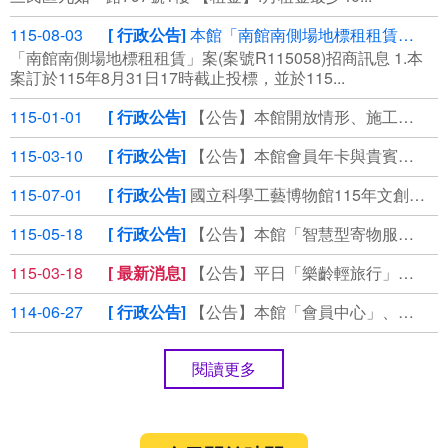
115-08-03
行政公告
本館「南館南側場地標租租賃」案(案號R115058)第3次公告，⾃115年8月3日起公開領標
「南館南側場地標租租賃」案(案號R115058)招商訊息 1.本
案訂於115年8⽉31⽇17時截⽌投標，並於115...
115-01-01
行政公告
【公告】本館開放情形、施工管制通報
115-03-10
行政公告
【公告】本館會員年卡與貴賓券使用期限延長說明
115-07-01
行政公告
國立科學工藝博物館115年文創商品徵選
115-05-18
行政公告
【公告】本館「智慧型寄物服務」說明
115-03-18
最新消息
【公告】平日「樂齡輕旅行」套裝優惠，即刻預約！
114-06-27
行政公告
【公告】本館「會員中心」、「掌握科工」個資保存期限說明
閱讀更多