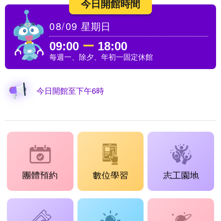
今日開館時間
08/09
星期日
09:00
ー
18:00
每週一、除夕、年初一固定休館
今日開館至下午6時
團體預約
數位學習
志工園地