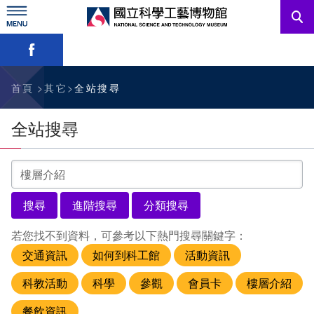
跳
到
主
略過字型切換，社群分享工具列
要
內
訊息公告
容
參觀資訊
首頁
其它
全站搜尋
教育資源
全站搜尋
網站服務
請
輸
入
關於我們
關
鍵
字
若您找不到資料，可參考以下熱門搜尋關鍵字：
English
交通資訊
如何到科工館
活動資訊
科教活動
科學
參觀
會員卡
樓層介紹
餐飲資訊